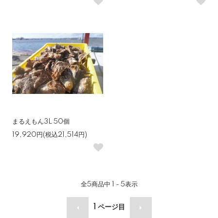
まるえもん3L 50個
19,920円(税込21,514円)
全
5
商品中
1 - 5
表示
1
ページ目