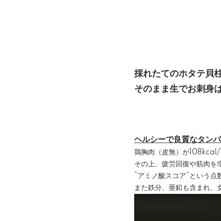
採れたてのホタテ貝
そのまま生でお刺身
ヘルシーで良質なタンパ
鶏胸肉（皮無）が108kcal/
その上、疲労回復や筋肉を
”アミノ酸スコア”という点
また鉄分、亜鉛も含まれ、