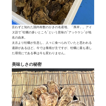
言わずと知れた国内有数のかきの名産地、「厚岸」。アイ
ヌ語で”牡蠣の多いところ”という意味の”アッケケシ”が地
名の由来。
太古より牡蠣が生息し、人々に食べられていたと思われる
遺跡があるほど。今では養殖が主ですが、牡蠣に最も適し
た環境にである事は今も変わりません。
美味しさの秘密