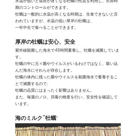
水温が低いと成長が遅くなる牡蠣の性質を利用し、出荷時
期のコントロールができます。
牡蠣は一般的に水温が高くなる時期は、生食できないと言
われていますが、水温の低い厚岸の牡蠣は、
一年中生で食べることができます。
厚岸の牡蠣は安心、安全
紫外線殺菌した海水で48時間蓄養し、牡蠣を滅菌していま
す。
牡蠣の中に元々菌やウイルスがいるわけではなく、吸い込
んだ海水にそれらが存在します。
牡蠣の体内に残った菌やウイルスを殺菌海水で蓄養するこ
とで滅菌するので、
牡蠣の品質にはまったく影響はありません。
また、毎週のノロ、貝毒の検査を行い、安全性を確認して
います。
海のミルク”牡蠣
”