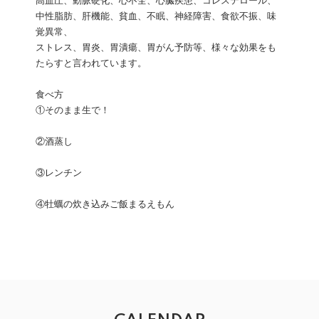
高血圧、動脈硬化、心不全、心臓疾患、コレステロール、
中性脂肪、肝機能、貧血、不眠、神経障害、食欲不振、味
覚異常、
ストレス、胃炎、胃潰瘍、胃がん予防等、様々な効果をも
たらすと言われています。
食べ方
①そのまま生で！
②酒蒸し
③レンチン
④牡蠣の炊き込みご飯まるえもん