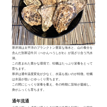
厚岸湖は太平洋のプランクトン豊富な海水と、山の養分を
含んだ別寒辺牛川（べかんべうしがわ）が混ざり合う汽水
湖。
この恵まれた豊かな環境で、牡蠣はたっぷり栄養をとって
育ちます。
厚岸は通年温度変化が少なく、水温も低いのが特徴。牡蠣
は水温が低いとゆっくり育ちます。
この間にじっくり栄養を蓄え、冬の時期に旨味が凝縮し、
身がふっくら育ちます。
通年流通